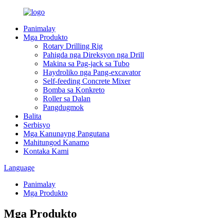
Panimalay
Mga Produkto
Rotary Drilling Rig
Pahigda nga Direksyon nga Drill
Makina sa Pag-jack sa Tubo
Haydroliko nga Pang-excavator
Self-feeding Concrete Mixer
Bomba sa Konkreto
Roller sa Dalan
Pangdugmok
Balita
Serbisyo
Mga Kanunayng Pangutana
Mahitungod Kanamo
Kontaka Kami
Language
Panimalay
Mga Produkto
Mga Produkto