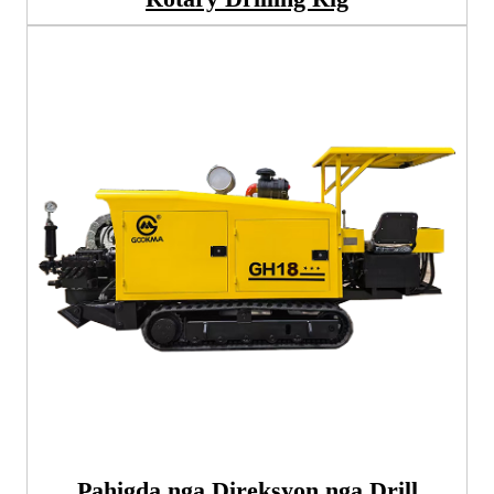
Pahigda nga Direksyon nga Drill